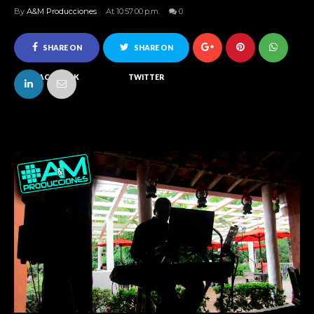
By
A&M Producciones
At 10:57:00 p.m.
0
SHARE ON
SHARE ON
FACEBOOK
TWITTER