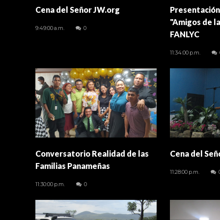
Cena del Señor JW.org
Presentación
"Amigos de la
9:49:00 a.m.
0
FANLYC
11:34:00 p.m.
Conversatorio Realidad de las
Cena del Señ
Familias Panameñas
11:28:00 p.m.
11:30:00 p.m.
0