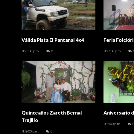
Válida Pista El Pantanal 4x4
Feria Folclór
11:25:00 p.m.
0
11:23:00 p.m.
Quinceaños Zareth Bernal
Aniversario 
Trujillo
11:18:00 p.m.
11:19:00 p.m.
0