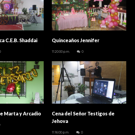
ica C.E.B. Shaddai
Quinceaños Jennifer
0
11:20:00 p.m.
0
de Marta y Arcadio
Cena del Señor Testigos de
Jehova
0
11:16:00 p.m.
0