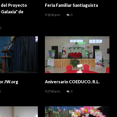
 del Proyecto
Feria Familiar Santiaguista
 Galaxia" de
11:32:00 p.m.
0
0
or JW.org
Aniversario COEDUCO, R.L.
0
11:27:00 p.m.
0