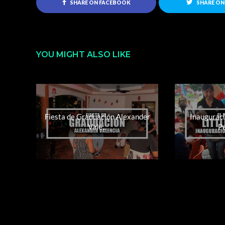
SHARE ON FACEBOOK
SHARE ON
YOU MIGHT ALSO LIKE
Fiesta de Graduación Alexander
Inauguraci
Vale...
P