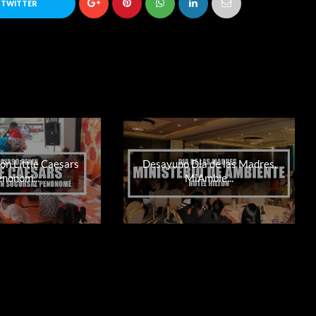
 TWITTER
ón Little Caesars
Desayuno Día de las Madres,
enonom...
MiAmbie...