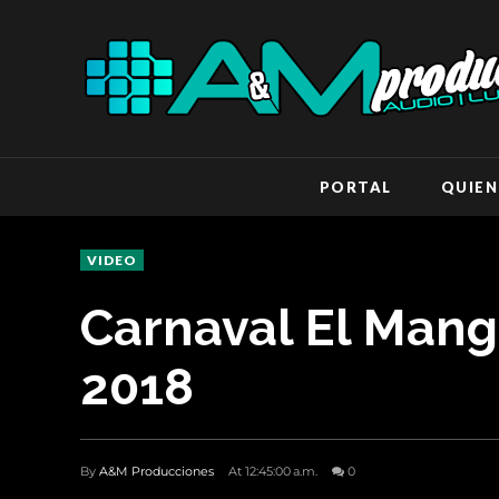
PORTAL
QUIEN
VIDEO
Carnaval El Man
2018
By
A&M Producciones
At 12:45:00 a.m.
0